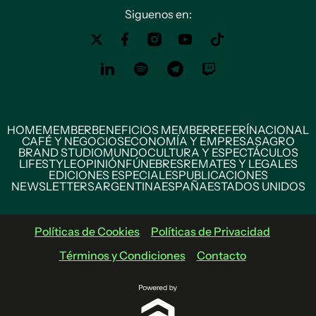
Siguenos en:
HOME
MEMBER
BENEFICIOS MEMBER
REFERÍ
NACIONAL
CAFÉ Y NEGOCIOS
ECONOMÍA Y EMPRESAS
AGRO
BRAND STUDIO
MUNDO
CULTURA Y ESPECTÁCULOS
LIFESTYLE
OPINIÓN
FÚNEBRES
REMATES Y LEGALES
EDICIONES ESPECIALES
PUBLICACIONES
NEWSLETTERS
ARGENTINA
ESPAÑA
ESTADOS UNIDOS
Políticas de Cookies
Políticas de Privacidad
Términos y Condiciones
Contacto