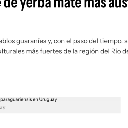
 de yerba mate más aust
blos guaraníes y, con el paso del tiempo, 
lturales más fuertes de la región del Río d
uay