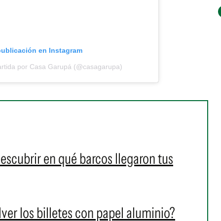
publicación en Instagram
artida por Casa Garupá (@casagarupa)
escubrir en qué barcos llegaron tus
er los billetes con papel aluminio?