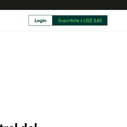
Login
Suscribite x US$ 3,45
uscríbete ahora a El Observador y elegí hasta
donde llegar.
Suscribite x US$ 3,45