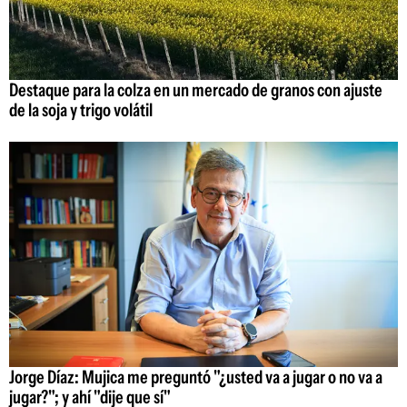
Destaque para la colza en un mercado de granos con ajuste
de la soja y trigo volátil
Jorge Díaz: Mujica me preguntó "¿usted va a jugar o no va a
jugar?"; y ahí "dije que sí"