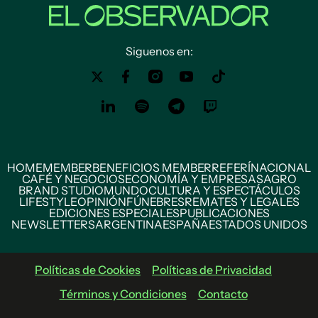
Siguenos en:
HOME
MEMBER
BENEFICIOS MEMBER
REFERÍ
NACIONAL
CAFÉ Y NEGOCIOS
ECONOMÍA Y EMPRESAS
AGRO
BRAND STUDIO
MUNDO
CULTURA Y ESPECTÁCULOS
LIFESTYLE
OPINIÓN
FÚNEBRES
REMATES Y LEGALES
EDICIONES ESPECIALES
PUBLICACIONES
NEWSLETTERS
ARGENTINA
ESPAÑA
ESTADOS UNIDOS
Políticas de Cookies
Políticas de Privacidad
Términos y Condiciones
Contacto