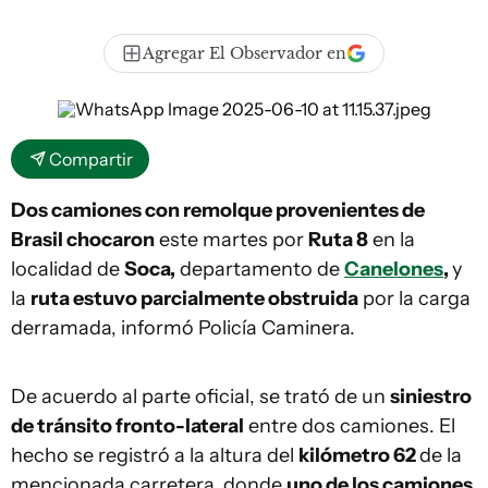
Agregar El Observador en
Compartir
Dos camiones con remolque provenientes de
Brasil chocaron
este martes por
Ruta 8
en la
localidad de
Soca,
departamento de
Canelones
,
y
la
ruta estuvo parcialmente obstruida
por la carga
derramada, informó Policía Caminera.
De acuerdo al parte oficial, se trató de un
siniestro
de tránsito fronto-lateral
entre dos camiones. El
hecho se registró a la altura del
kilómetro 62
de la
mencionada carretera, donde
uno de los camiones