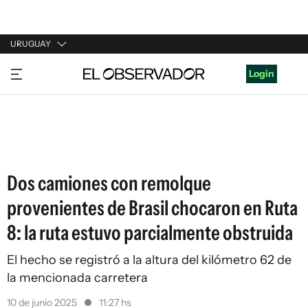
URUGUAY
URUGUAY
Login
ARGENTINA
ESPAÑA
ESTADOS UNIDOS
Dos camiones con remolque
provenientes de Brasil chocaron en Ruta
8: la ruta estuvo parcialmente obstruida
El hecho se registró a la altura del kilómetro 62 de
la mencionada carretera
10 de junio 2025
11:27 hs