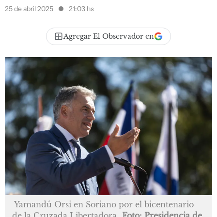
25 de abril 2025
21:03 hs
Agregar El Observador en
Yamandú Orsi en Soriano por el bicentenario
de la Cruzada Libertadora
Foto: Presidencia de