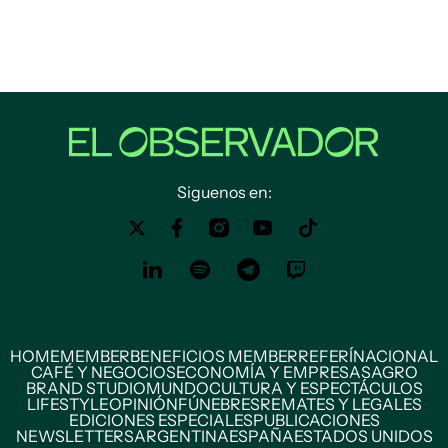
Siguenos en:
HOME
MEMBER
BENEFICIOS MEMBER
REFERÍ
NACIONAL
CAFÉ Y NEGOCIOS
ECONOMÍA Y EMPRESAS
AGRO
BRAND STUDIO
MUNDO
CULTURA Y ESPECTÁCULOS
LIFESTYLE
OPINIÓN
FÚNEBRES
REMATES Y LEGALES
EDICIONES ESPECIALES
PUBLICACIONES
NEWSLETTERS
ARGENTINA
ESPAÑA
ESTADOS UNIDOS