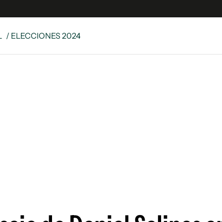
L
/ ELECCIONES 2024
e
S
n
es
Siguenos en:
 y Legales
es especiales
ciones
ters
ina
 Unidos