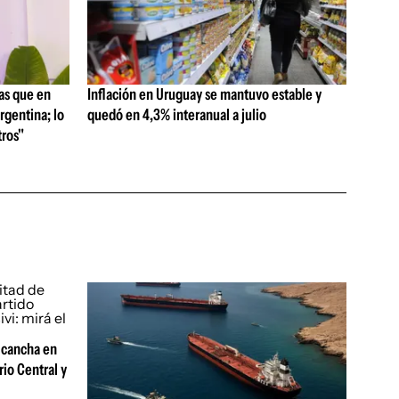
as que en
Inflación en Uruguay se mantuvo estable y
rgentina; lo
quedó en 4,3% interanual a julio
ros"
 cancha en
rio Central y