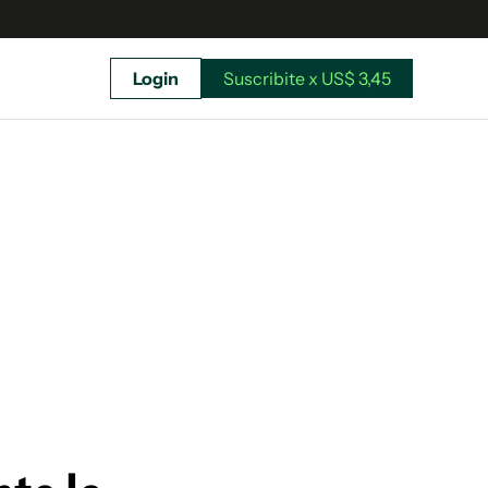
Login
Suscribite x US$ 3,45
uscríbete ahora a El Observador y elegí hasta
donde llegar.
Suscribite x US$ 3,45