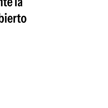
te la
bierto