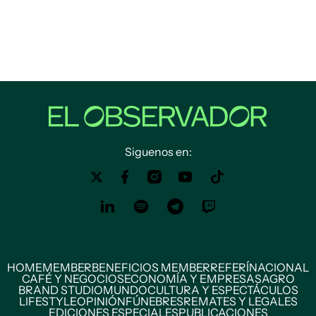
Siguenos en:
HOME
MEMBER
BENEFICIOS MEMBER
REFERÍ
NACIONAL
CAFÉ Y NEGOCIOS
ECONOMÍA Y EMPRESAS
AGRO
BRAND STUDIO
MUNDO
CULTURA Y ESPECTÁCULOS
LIFESTYLE
OPINIÓN
FÚNEBRES
REMATES Y LEGALES
EDICIONES ESPECIALES
PUBLICACIONES