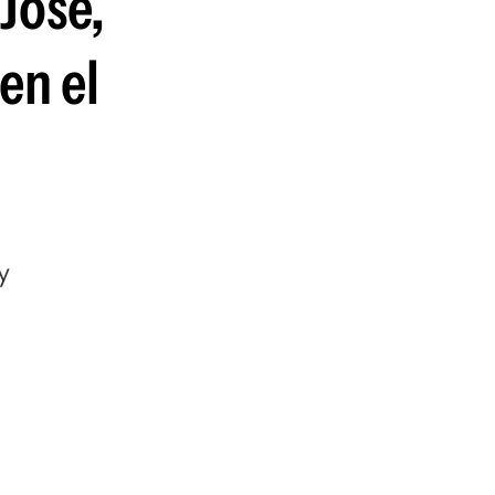
 José,
en el
y