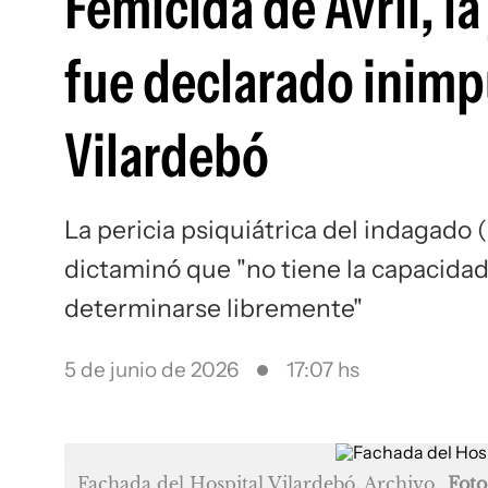
Femicida de Avril, l
fue declarado inimpu
Vilardebó
La pericia psiquiátrica del indagado 
dictaminó que "no tiene la capacidad d
determinarse libremente"
5 de junio de 2026
17:07 hs
Fachada del Hospital Vilardebó. Archivo
Foto