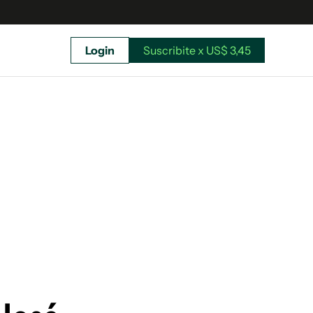
Login
Suscribite x US$ 3,45
uscríbete ahora a El Observador y elegí hasta
donde llegar.
Suscribite x US$ 3,45