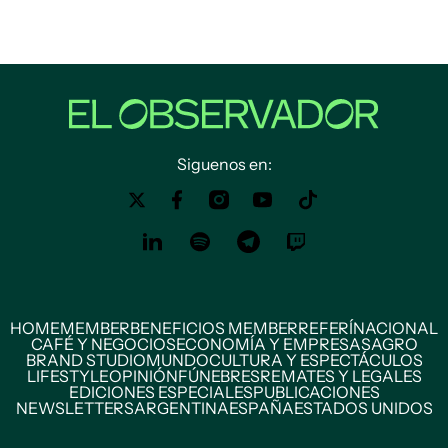
Siguenos en:
HOME
MEMBER
BENEFICIOS MEMBER
REFERÍ
NACIONAL
CAFÉ Y NEGOCIOS
ECONOMÍA Y EMPRESAS
AGRO
BRAND STUDIO
MUNDO
CULTURA Y ESPECTÁCULOS
LIFESTYLE
OPINIÓN
FÚNEBRES
REMATES Y LEGALES
EDICIONES ESPECIALES
PUBLICACIONES
NEWSLETTERS
ARGENTINA
ESPAÑA
ESTADOS UNIDOS