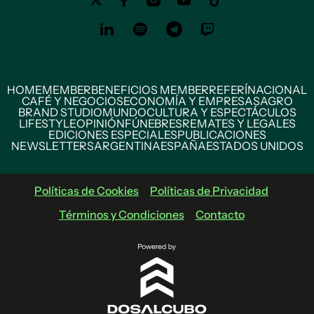
HOME
MEMBER
BENEFICIOS MEMBER
REFERÍ
NACIONAL
CAFÉ Y NEGOCIOS
ECONOMÍA Y EMPRESAS
AGRO
BRAND STUDIO
MUNDO
CULTURA Y ESPECTÁCULOS
LIFESTYLE
OPINIÓN
FÚNEBRES
REMATES Y LEGALES
EDICIONES ESPECIALES
PUBLICACIONES
NEWSLETTERS
ARGENTINA
ESPAÑA
ESTADOS UNIDOS
Políticas de Cookies
Políticas de Privacidad
Términos y Condiciones
Contacto