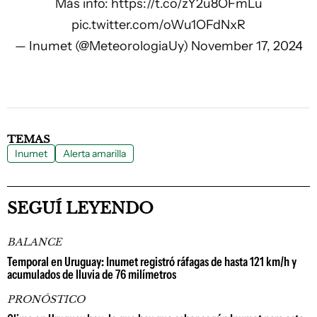
Más info:
https://t.co/zY2u8OFmLu
pic.twitter.com/oWu1OFdNxR
— Inumet (@MeteorologiaUy)
November 17, 2024
TEMAS
Inumet
Alerta amarilla
SEGUÍ LEYENDO
BALANCE
Temporal en Uruguay: Inumet registró ráfagas de hasta 121 km/h y
acumulados de lluvia de 76 milímetros
PRONÓSTICO