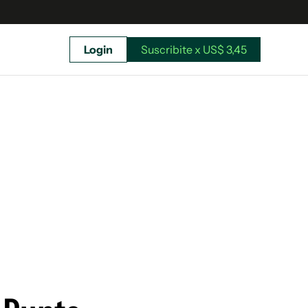
Login
Suscribite x US$ 3,45
uscríbete ahora a El Observador y elegí hasta
donde llegar.
Suscribite x US$ 3,45