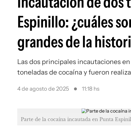
Incautación de dos 
Espinillo: ¿cuáles s
grandes de la histor
Las dos principales incautaciones en l
toneladas de cocaína y fueron reali
4 de agosto de 2025
11:18 hs
Parte de la cocaína incautada en Punta Espinil