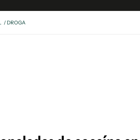
L
/ DROGA
e
S
n
es
Siguenos en:
 y Legales
es especiales
ciones
ters
ina
 Unidos