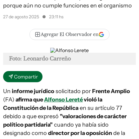
porque aún no cumple funciones en el organismo
27 de agosto 2025
23:11 hs
Agregar El Observador en
Foto: Leonardo Carreño
Compartir
Un
informe jurídico
solicitado por
Frente Amplio
(FA)
afirma que
Alfonso Lereté
violó la
Constitución de la República
en su artículo 77
debido a que expresó
"valoraciones de carácter
político partidaria"
cuando ya había sido
designado como
director por la oposición
de la