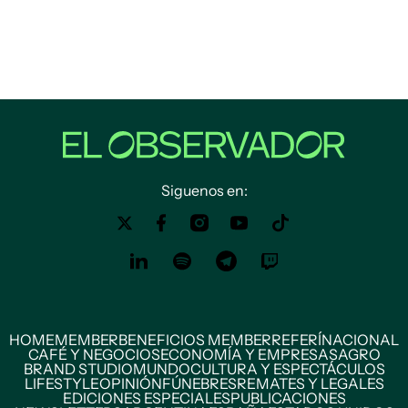
Siguenos en:
HOME
MEMBER
BENEFICIOS MEMBER
REFERÍ
NACIONAL
CAFÉ Y NEGOCIOS
ECONOMÍA Y EMPRESAS
AGRO
BRAND STUDIO
MUNDO
CULTURA Y ESPECTÁCULOS
LIFESTYLE
OPINIÓN
FÚNEBRES
REMATES Y LEGALES
EDICIONES ESPECIALES
PUBLICACIONES