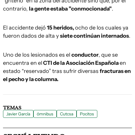
"griterío" en la zona del accidente sino que, por el
contrario,
la gente estaba "conmocionada"
.
El accidente dejó
15 heridos,
ocho de los cuales ya
fueron dados de alta y
siete continúan internados
.
Uno de los lesionados es el
conductor
, que se
encuentra en el
CTI de la Asociación Española
en
estado “reservado” tras sufrir diversas
fracturas en
el pecho y la columna.
TEMAS
Javier García
ómnibus
Cutcsa
Pocitos