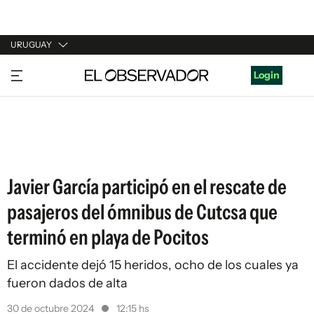
URUGUAY
URUGUAY
Login
ARGENTINA
ESPAÑA
ESTADOS UNIDOS
Javier García participó en el rescate de
pasajeros del ómnibus de Cutcsa que
terminó en playa de Pocitos
El accidente dejó 15 heridos, ocho de los cuales ya
fueron dados de alta
30 de octubre 2024
12:15 hs