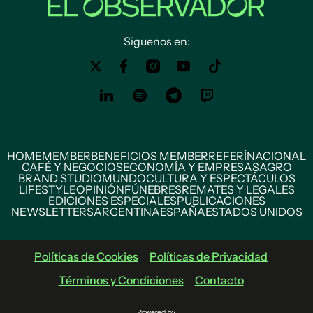
Siguenos en:
HOME
MEMBER
BENEFICIOS MEMBER
REFERÍ
NACIONAL
CAFÉ Y NEGOCIOS
ECONOMÍA Y EMPRESAS
AGRO
BRAND STUDIO
MUNDO
CULTURA Y ESPECTÁCULOS
LIFESTYLE
OPINIÓN
FÚNEBRES
REMATES Y LEGALES
EDICIONES ESPECIALES
PUBLICACIONES
NEWSLETTERS
ARGENTINA
ESPAÑA
ESTADOS UNIDOS
Políticas de Cookies
Políticas de Privacidad
Términos y Condiciones
Contacto