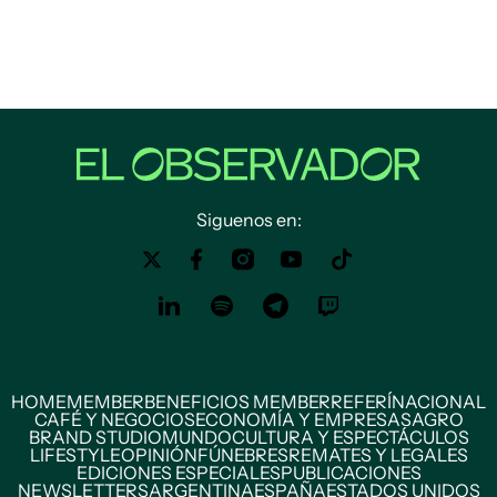
Siguenos en:
HOME
MEMBER
BENEFICIOS MEMBER
REFERÍ
NACIONAL
CAFÉ Y NEGOCIOS
ECONOMÍA Y EMPRESAS
AGRO
BRAND STUDIO
MUNDO
CULTURA Y ESPECTÁCULOS
LIFESTYLE
OPINIÓN
FÚNEBRES
REMATES Y LEGALES
EDICIONES ESPECIALES
PUBLICACIONES
NEWSLETTERS
ARGENTINA
ESPAÑA
ESTADOS UNIDOS