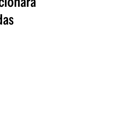
cionará
das