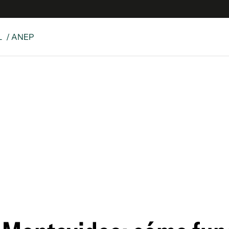
L
/ ANEP
e
S
n
es
Siguenos en:
 y Legales
es especiales
ciones
ters
ina
 Unidos