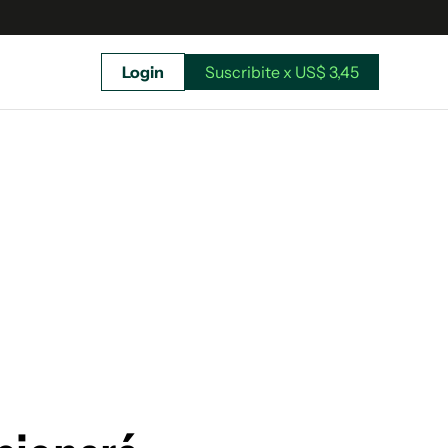
Login
Suscribite x US$ 3,45
uscríbete ahora a El Observador y elegí hasta
donde llegar.
Suscribite x US$ 3,45