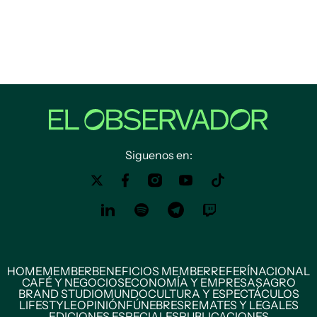
Siguenos en:
HOME
MEMBER
BENEFICIOS MEMBER
REFERÍ
NACIONAL
CAFÉ Y NEGOCIOS
ECONOMÍA Y EMPRESAS
AGRO
BRAND STUDIO
MUNDO
CULTURA Y ESPECTÁCULOS
LIFESTYLE
OPINIÓN
FÚNEBRES
REMATES Y LEGALES
EDICIONES ESPECIALES
PUBLICACIONES