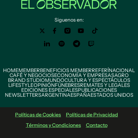
Siguenos en:
HOME
MEMBER
BENEFICIOS MEMBER
REFERÍ
NACIONAL
CAFÉ Y NEGOCIOS
ECONOMÍA Y EMPRESAS
AGRO
BRAND STUDIO
MUNDO
CULTURA Y ESPECTÁCULOS
LIFESTYLE
OPINIÓN
FÚNEBRES
REMATES Y LEGALES
EDICIONES ESPECIALES
PUBLICACIONES
NEWSLETTERS
ARGENTINA
ESPAÑA
ESTADOS UNIDOS
Políticas de Cookies
Políticas de Privacidad
Términos y Condiciones
Contacto