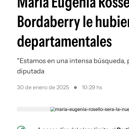
María Eugenia Rossel
Bordaberry le hubie
departamentales
"Estamos en una intensa búsqueda, p
diputada
30 de enero de 2025
10:29 hs