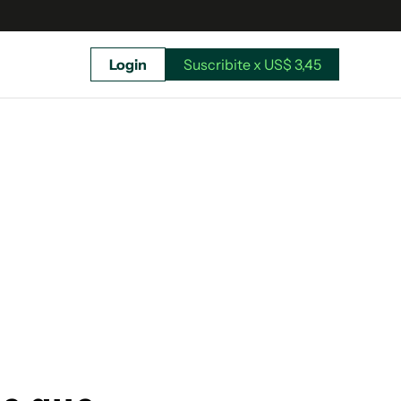
Login
Suscribite x US$ 3,45
uscríbete ahora a El Observador y elegí hasta
donde llegar.
Suscribite x US$ 3,45