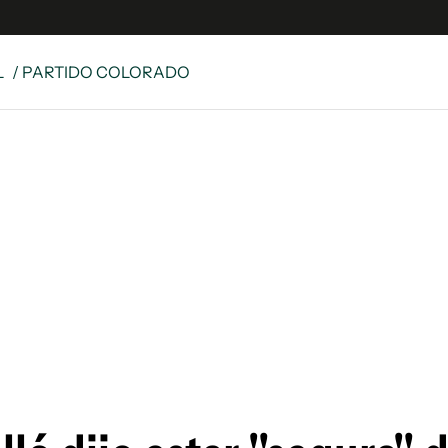
L
/ PARTIDO COLORADO
e
S
n
es
Siguenos en:
 y Legales
es especiales
ciones
ters
ina
 Unidos