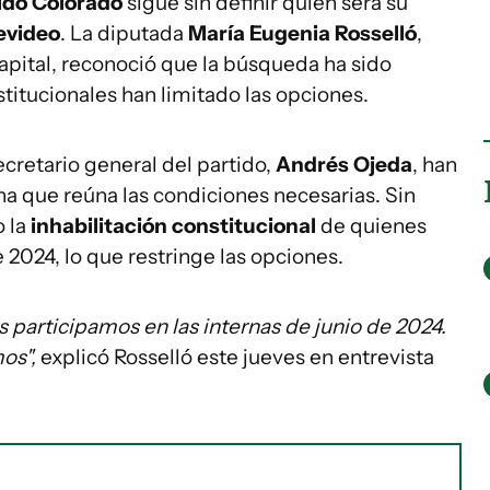
ido Colorado
sigue sin definir quién será su
evideo
. La diputada
María Eugenia Rosselló
,
capital, reconoció que la búsqueda ha sido
stitucionales han limitado las opciones.
cretario general del partido,
Andrés Ojeda
, han
a que reúna las condiciones necesarias. Sin
o la
inhabilitación constitucional
de quienes
e 2024, lo que restringe las opciones.
participamos en las internas de junio de 2024.
os",
explicó Rosselló este jueves en entrevista