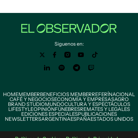
Siguenos en:
HOME
MEMBER
BENEFICIOS MEMBER
REFERÍ
NACIONAL
CAFÉ Y NEGOCIOS
ECONOMÍA Y EMPRESAS
AGRO
BRAND STUDIO
MUNDO
CULTURA Y ESPECTÁCULOS
LIFESTYLE
OPINIÓN
FÚNEBRES
REMATES Y LEGALES
EDICIONES ESPECIALES
PUBLICACIONES
NEWSLETTERS
ARGENTINA
ESPAÑA
ESTADOS UNIDOS