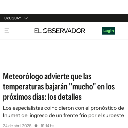
URUGUAY
URUGUAY
Login
ARGENTINA
ESPAÑA
ESTADOS UNIDOS
Meteorólogo advierte que las
temperaturas bajarán "mucho" en los
próximos días: los detalles
Los especialistas coincidieron con el pronóstico de
Inumet del ingreso de un frente frío por el suroeste
24 de abril 2025
19:14 hs