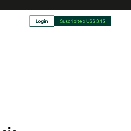
Login
Suscribite x US$ 3,45
uscríbete ahora a El Observador y elegí hasta
donde llegar.
Suscribite x US$ 3,45