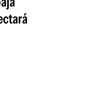
baja
ectará