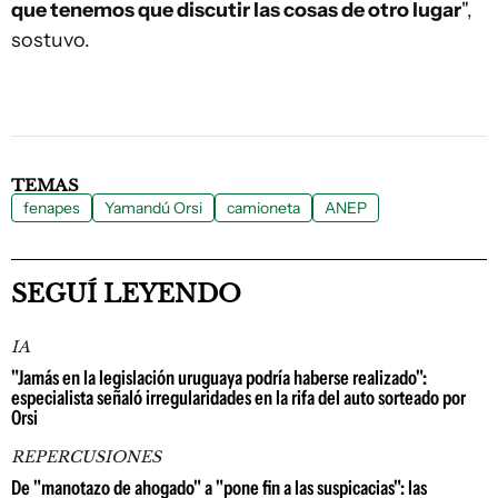
que tenemos que discutir las cosas de otro lugar
",
sostuvo.
TEMAS
fenapes
Yamandú Orsi
camioneta
ANEP
SEGUÍ LEYENDO
IA
"Jamás en la legislación uruguaya podría haberse realizado":
especialista señaló irregularidades en la rifa del auto sorteado por
Orsi
REPERCUSIONES
De "manotazo de ahogado" a "pone fin a las suspicacias": las