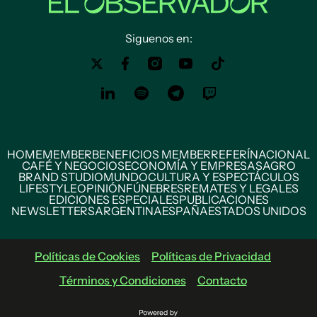
Siguenos en:
HOME
MEMBER
BENEFICIOS MEMBER
REFERÍ
NACIONAL
CAFÉ Y NEGOCIOS
ECONOMÍA Y EMPRESAS
AGRO
BRAND STUDIO
MUNDO
CULTURA Y ESPECTÁCULOS
LIFESTYLE
OPINIÓN
FÚNEBRES
REMATES Y LEGALES
EDICIONES ESPECIALES
PUBLICACIONES
NEWSLETTERS
ARGENTINA
ESPAÑA
ESTADOS UNIDOS
Políticas de Cookies
Políticas de Privacidad
Términos y Condiciones
Contacto