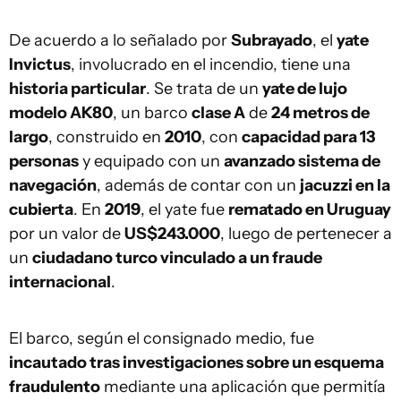
De acuerdo a lo señalado por
Subrayado
, el
yate
Invictus
, involucrado en el incendio, tiene una
historia particular
. Se trata de un
yate de lujo
modelo AK80
, un barco
clase A
de
24 metros de
largo
, construido en
2010
, con
capacidad para 13
personas
y equipado con un
avanzado sistema de
navegación
, además de contar con un
jacuzzi en la
cubierta
. En
2019
, el yate fue
rematado en Uruguay
por un valor de
US$243.000
, luego de pertenecer a
un
ciudadano turco vinculado a un fraude
internacional
.
El barco, según el consignado medio, fue
incautado tras investigaciones sobre un esquema
fraudulento
mediante una aplicación que permitía