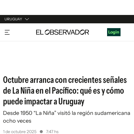
URUGUAY
URUGUAY
Login
ARGENTINA
ESPAÑA
ESTADOS UNIDOS
Octubre arranca con crecientes señales
de La Niña en el Pacífico: qué es y cómo
puede impactar a Uruguay
Desde 1950 “La Niña” visitó la región sudamericana
ocho veces
1 de octubre 2025
7:47 hs