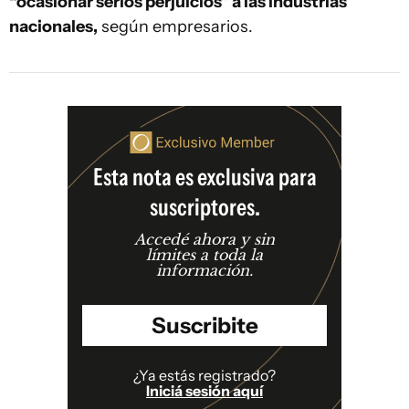
“ocasionar serios perjuicios” a las industrias
nacionales,
según empresarios.
Esta nota es exclusiva para
suscriptores.
Accedé ahora y sin
límites a toda la
información.
Suscribite
¿Ya estás registrado?
Iniciá sesión aquí