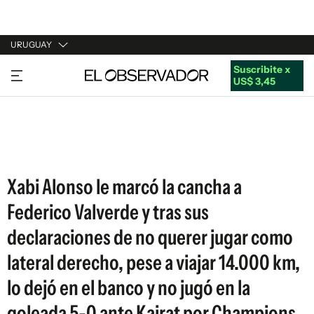
URUGUAY
Suscribite x
URUGUAY
US$ 3,45
ARGENTINA
ESPAÑA
ESTADOS UNIDOS
Xabi Alonso le marcó la cancha a
Federico Valverde y tras sus
declaraciones de no querer jugar como
lateral derecho, pese a viajar 14.000 km,
lo dejó en el banco y no jugó en la
goleada 5-0 ante Kairat por Champions