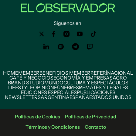
Siguenos en:
HOME
MEMBER
BENEFICIOS MEMBER
REFERÍ
NACIONAL
CAFÉ Y NEGOCIOS
ECONOMÍA Y EMPRESAS
AGRO
BRAND STUDIO
MUNDO
CULTURA Y ESPECTÁCULOS
LIFESTYLE
OPINIÓN
FÚNEBRES
REMATES Y LEGALES
EDICIONES ESPECIALES
PUBLICACIONES
NEWSLETTERS
ARGENTINA
ESPAÑA
ESTADOS UNIDOS
Políticas de Cookies
Políticas de Privacidad
Términos y Condiciones
Contacto