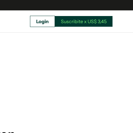
Login
Suscribite x US$ 3,45
uscríbete ahora a El Observador y elegí hasta
donde llegar.
Suscribite x US$ 3,45