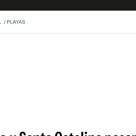
L
/ PLAYAS
e
S
n
es
Siguenos en:
 y Legales
es especiales
ciones
ters
ina
 Unidos