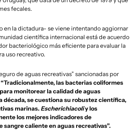
e Uruguay, que data de un decreto de 1979 y que
rmes fecales.
 en la dictadura- se viene intentando aggiornar
omunidad científica internacional está de acuerdo
dor bacteriológico más eficiente para evaluar la
ra uso recreativo.
 seguro de aguas recreativas” sancionadas por
:
“Tradicionalmente, las bacterias coliformes
para monitorear la calidad de aguas
 década, se cuestiona su robustez científica,
tivas marinas.
Escherichiacoli
y los
ente los mejores indicadores de
 sangre caliente en aguas recreativas”.