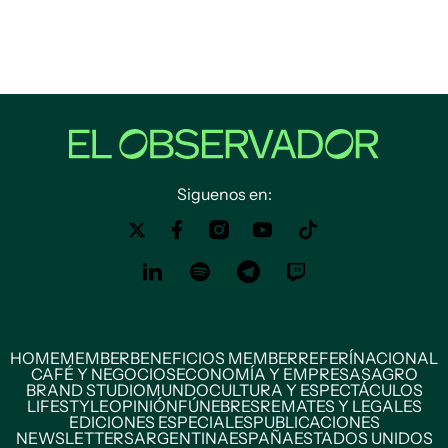
Siguenos en:
HOME
MEMBER
BENEFICIOS MEMBER
REFERÍ
NACIONAL
CAFÉ Y NEGOCIOS
ECONOMÍA Y EMPRESAS
AGRO
BRAND STUDIO
MUNDO
CULTURA Y ESPECTÁCULOS
LIFESTYLE
OPINIÓN
FÚNEBRES
REMATES Y LEGALES
EDICIONES ESPECIALES
PUBLICACIONES
NEWSLETTERS
ARGENTINA
ESPAÑA
ESTADOS UNIDOS