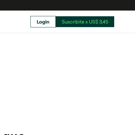
Login
Suscribite x US$ 3,45
uscríbete ahora a El Observador y elegí hasta
donde llegar.
Suscribite x US$ 3,45