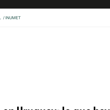
L
/ INUMET
e
S
n
es
Siguenos en:
 y Legales
es especiales
ciones
ters
ina
 Unidos