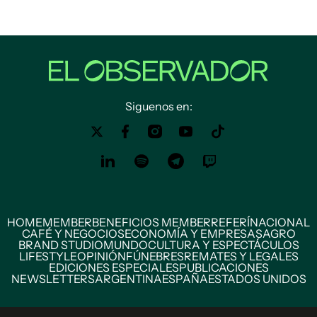
Siguenos en:
HOME
MEMBER
BENEFICIOS MEMBER
REFERÍ
NACIONAL
CAFÉ Y NEGOCIOS
ECONOMÍA Y EMPRESAS
AGRO
BRAND STUDIO
MUNDO
CULTURA Y ESPECTÁCULOS
LIFESTYLE
OPINIÓN
FÚNEBRES
REMATES Y LEGALES
EDICIONES ESPECIALES
PUBLICACIONES
NEWSLETTERS
ARGENTINA
ESPAÑA
ESTADOS UNIDOS