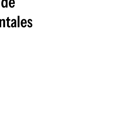
 de
ntales