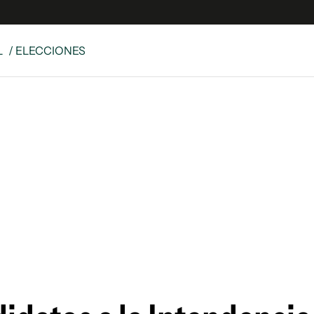
L
/ ELECCIONES
e
S
n
es
Siguenos en:
 y Legales
es especiales
ciones
ters
ina
 Unidos