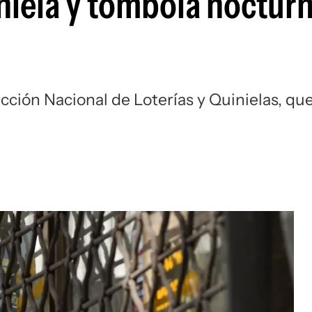
niela y tómbola nocturn
ección Nacional de Loterías y Quinielas, qu