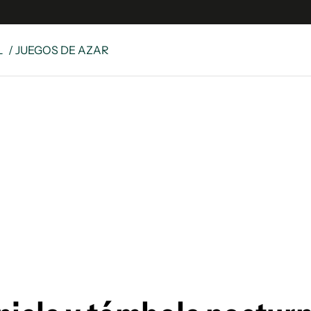
L
/ JUEGOS DE AZAR
e
S
n
es
Siguenos en:
 y Legales
es especiales
ciones
ters
ina
 Unidos