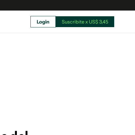
Login
Suscribite x US$ 3,45
uscríbete ahora a El Observador y elegí hasta
donde llegar.
Suscribite x US$ 3,45