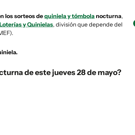
on los sorteos de
quiniela y tómbola
nocturna
,
Loterías y Quinielas
, división que depende del
MEF).
iniela.
cturna de este jueves 28 de mayo?