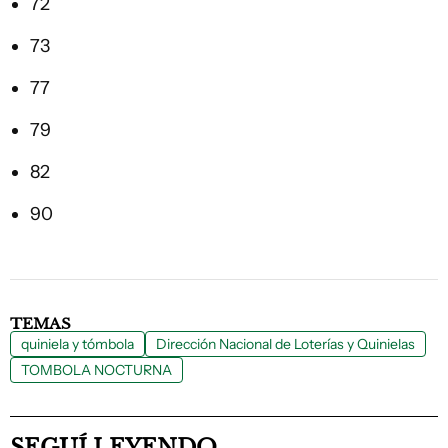
72
73
77
79
82
90
TEMAS
quiniela y tómbola
Dirección Nacional de Loterías y Quinielas
TOMBOLA NOCTURNA
SEGUÍ LEYENDO