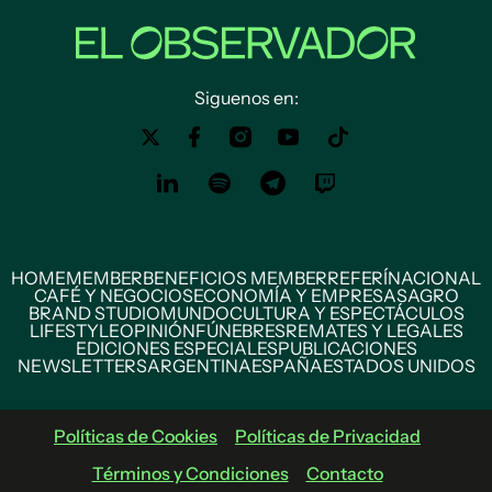
Siguenos en:
HOME
MEMBER
BENEFICIOS MEMBER
REFERÍ
NACIONAL
CAFÉ Y NEGOCIOS
ECONOMÍA Y EMPRESAS
AGRO
BRAND STUDIO
MUNDO
CULTURA Y ESPECTÁCULOS
LIFESTYLE
OPINIÓN
FÚNEBRES
REMATES Y LEGALES
EDICIONES ESPECIALES
PUBLICACIONES
NEWSLETTERS
ARGENTINA
ESPAÑA
ESTADOS UNIDOS
Políticas de Cookies
Políticas de Privacidad
Términos y Condiciones
Contacto