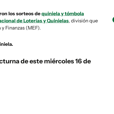
aron los sorteos de
quiniela y tómbola
cional de Loterías y Quinielas
, división que
 y Finanzas (MEF).
niela.
cturna de este miércoles 16 de