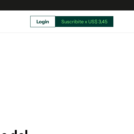
Login
Suscribite x US$ 3,45
uscríbete ahora a El Observador y elegí hasta
donde llegar.
Suscribite x US$ 3,45