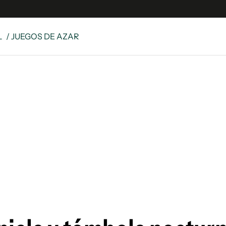
L
/ JUEGOS DE AZAR
e
S
n
es
Siguenos en:
 y Legales
es especiales
ciones
ters
ina
 Unidos