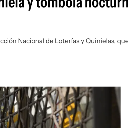
niela y tómbola nocturn
o
ección Nacional de Loterías y Quinielas, qu