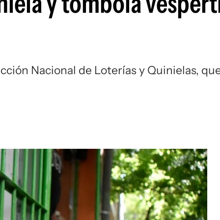
niela y tómbola vespert
ección Nacional de Loterías y Quinielas, qu