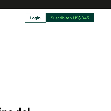
Login
Suscribite x US$ 3,45
uscríbete ahora a El Observador y elegí hasta
donde llegar.
Suscribite x US$ 3,45