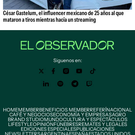
César Gastelum, el influencer mexicano de 25 años al que
mataron a tiros mientras hacía un streaming
Siguenos en:
HOME
MEMBER
BENEFICIOS MEMBER
REFERÍ
NACIONAL
CAFÉ Y NEGOCIOS
ECONOMÍA Y EMPRESAS
AGRO
BRAND STUDIO
MUNDO
CULTURA Y ESPECTÁCULOS
LIFESTYLE
OPINIÓN
FÚNEBRES
REMATES Y LEGALES
EDICIONES ESPECIALES
PUBLICACIONES
NEWSLETTERS
ARGENTINA
ESPAÑA
ESTADOS UNIDOS