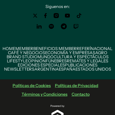
Siguenos en:
HOME
MEMBER
BENEFICIOS MEMBER
REFERÍ
NACIONAL
CAFÉ Y NEGOCIOS
ECONOMÍA Y EMPRESAS
AGRO
BRAND STUDIO
MUNDO
CULTURA Y ESPECTÁCULOS
LIFESTYLE
OPINIÓN
FÚNEBRES
REMATES Y LEGALES
EDICIONES ESPECIALES
PUBLICACIONES
NEWSLETTERS
ARGENTINA
ESPAÑA
ESTADOS UNIDOS
Políticas de Cookies
Políticas de Privacidad
Términos y Condiciones
Contacto