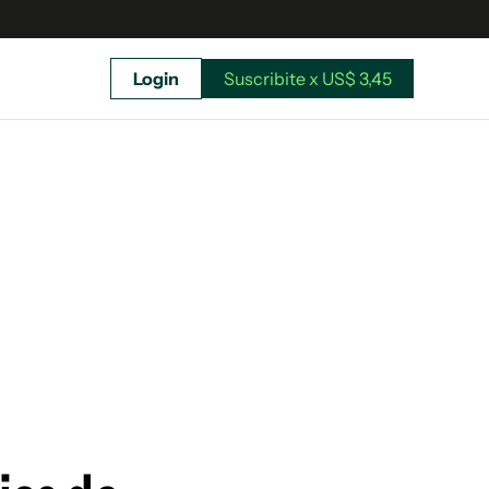
Login
Suscribite x US$ 3,45
uscríbete ahora a El Observador y elegí hasta
donde llegar.
Suscribite x US$ 3,45