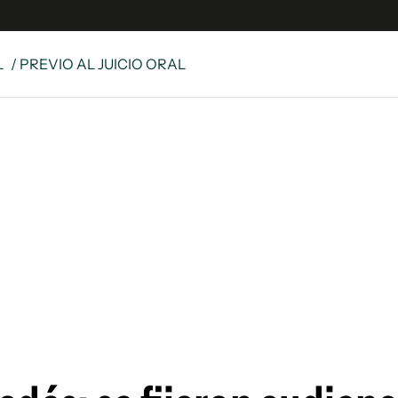
L
/ PREVIO AL JUICIO ORAL
e
S
n
es
Siguenos en:
 y Legales
es especiales
ciones
ters
ina
 Unidos