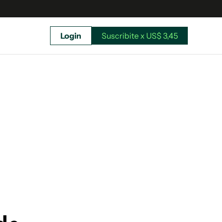
Login
Suscribite x US$ 3,45
uscríbete ahora a El Observador y elegí hasta
donde llegar.
Suscribite x US$ 3,45