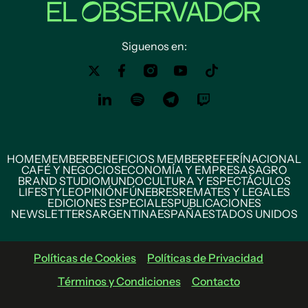
Siguenos en:
HOME
MEMBER
BENEFICIOS MEMBER
REFERÍ
NACIONAL
CAFÉ Y NEGOCIOS
ECONOMÍA Y EMPRESAS
AGRO
BRAND STUDIO
MUNDO
CULTURA Y ESPECTÁCULOS
LIFESTYLE
OPINIÓN
FÚNEBRES
REMATES Y LEGALES
EDICIONES ESPECIALES
PUBLICACIONES
NEWSLETTERS
ARGENTINA
ESPAÑA
ESTADOS UNIDOS
Políticas de Cookies
Políticas de Privacidad
Términos y Condiciones
Contacto