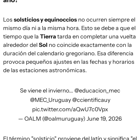
Los
solsticios y equinoccios
no ocurren siempre el
mismo día ni a la misma hora. Esto se debe a que el
tiempo que la
Tierra
tarda en completar una vuelta
alrededor del
Sol
no coincide exactamente con la
duración del calendario gregoriano. Esa diferencia
provoca pequeños ajustes en las fechas y horarios
de las estaciones astronómicas.
Se viene el invierno...
@educacion_mec
@MEC_Uruguay
@ccientificauy
pic.twitter.com/aQwU7c0Vpx
— OALM (@oalmuruguay)
June 19, 2026
El término
"solsticio"
proviene del latín y significa
"el