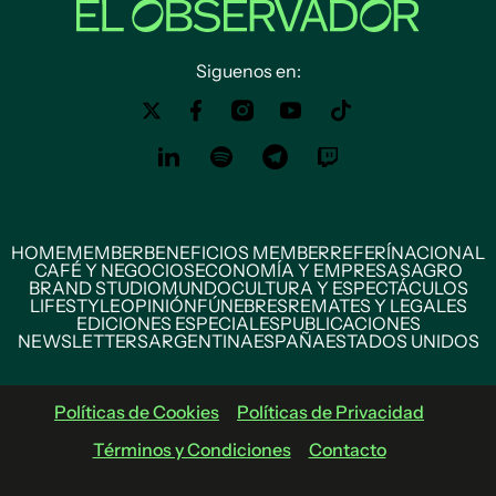
Siguenos en:
HOME
MEMBER
BENEFICIOS MEMBER
REFERÍ
NACIONAL
CAFÉ Y NEGOCIOS
ECONOMÍA Y EMPRESAS
AGRO
BRAND STUDIO
MUNDO
CULTURA Y ESPECTÁCULOS
LIFESTYLE
OPINIÓN
FÚNEBRES
REMATES Y LEGALES
EDICIONES ESPECIALES
PUBLICACIONES
NEWSLETTERS
ARGENTINA
ESPAÑA
ESTADOS UNIDOS
Políticas de Cookies
Políticas de Privacidad
Términos y Condiciones
Contacto