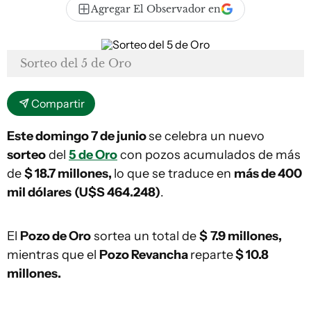
Agregar El Observador en
Sorteo del 5 de Oro
Compartir
Este domingo 7 de junio
se celebra un nuevo
sorteo
del
5 de Oro
con pozos acumulados de más
de
$ 18.7 millones,
lo que se traduce en
más de 400
mil dólares
(U$S 464.248)
.
El
Pozo de Oro
sortea un total de
$
7.9 millones,
mientras que el
Pozo Revancha
reparte
$ 10.8
millones.