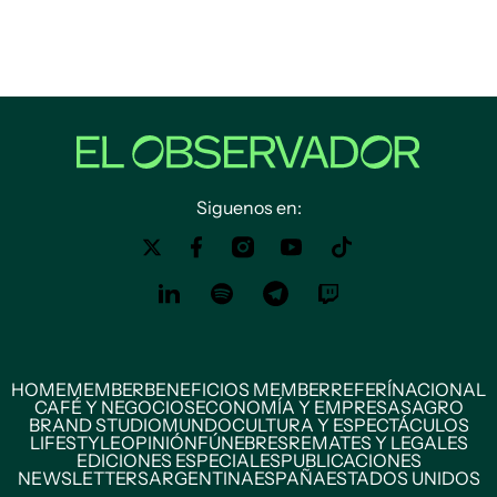
Siguenos en:
HOME
MEMBER
BENEFICIOS MEMBER
REFERÍ
NACIONAL
CAFÉ Y NEGOCIOS
ECONOMÍA Y EMPRESAS
AGRO
BRAND STUDIO
MUNDO
CULTURA Y ESPECTÁCULOS
LIFESTYLE
OPINIÓN
FÚNEBRES
REMATES Y LEGALES
EDICIONES ESPECIALES
PUBLICACIONES
NEWSLETTERS
ARGENTINA
ESPAÑA
ESTADOS UNIDOS