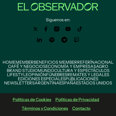
Siguenos en:
HOME
MEMBER
BENEFICIOS MEMBER
REFERÍ
NACIONAL
CAFÉ Y NEGOCIOS
ECONOMÍA Y EMPRESAS
AGRO
BRAND STUDIO
MUNDO
CULTURA Y ESPECTÁCULOS
LIFESTYLE
OPINIÓN
FÚNEBRES
REMATES Y LEGALES
EDICIONES ESPECIALES
PUBLICACIONES
NEWSLETTERS
ARGENTINA
ESPAÑA
ESTADOS UNIDOS
Políticas de Cookies
Políticas de Privacidad
Términos y Condiciones
Contacto