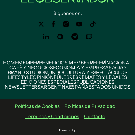
Siguenos en:
HOME
MEMBER
BENEFICIOS MEMBER
REFERÍ
NACIONAL
CAFÉ Y NEGOCIOS
ECONOMÍA Y EMPRESAS
AGRO
BRAND STUDIO
MUNDO
CULTURA Y ESPECTÁCULOS
LIFESTYLE
OPINIÓN
FÚNEBRES
REMATES Y LEGALES
EDICIONES ESPECIALES
PUBLICACIONES
NEWSLETTERS
ARGENTINA
ESPAÑA
ESTADOS UNIDOS
Políticas de Cookies
Políticas de Privacidad
Términos y Condiciones
Contacto