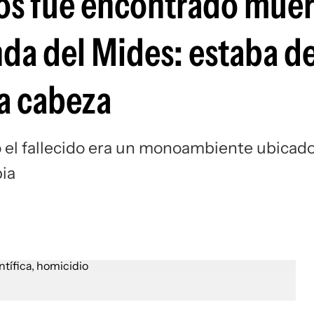
os fue encontrado mue
nda del Mides: estaba 
la cabeza
o el fallecido era un monoambiente ubicad
bia