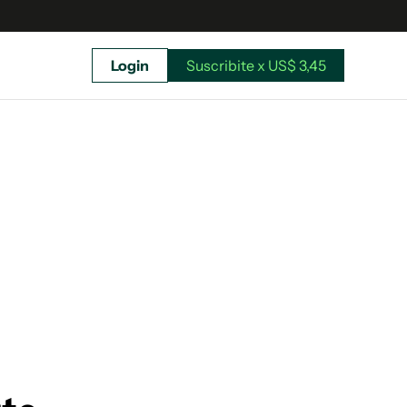
Login
Suscribite x US$ 3,45
uscríbete ahora a El Observador y elegí hasta
donde llegar.
Suscribite x US$ 3,45