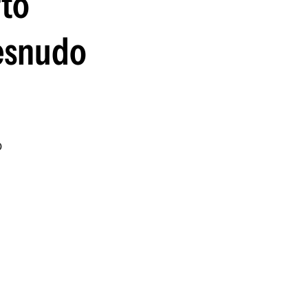
rto
desnudo
o