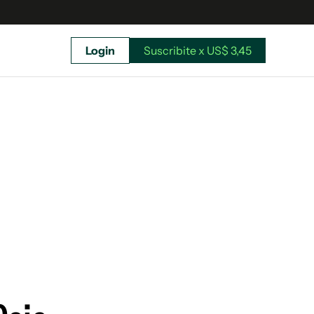
Login
Suscribite x US$ 3,45
uscríbete ahora a El Observador y elegí hasta
donde llegar.
Suscribite x US$ 3,45