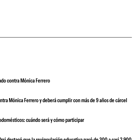
tado contra Mónica Ferrero
ntra Mónica Ferrero y deberá cumplir con más de 9 años de cárcel
odomésticos: cuándo será y cómo participar
Orsi destacó que la revinculación educativa pasó de 300 a casi 2.900