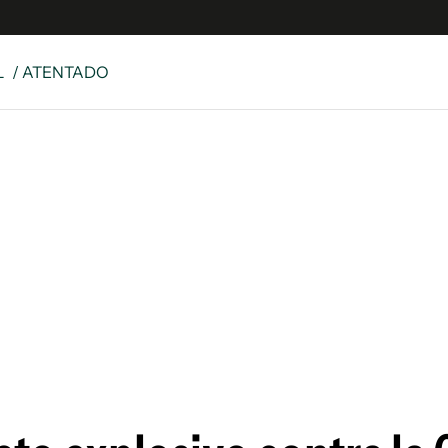
L
/ ATENTADO
e
S
n
es
Siguenos en:
 y Legales
es especiales
ciones
ters
ina
 Unidos